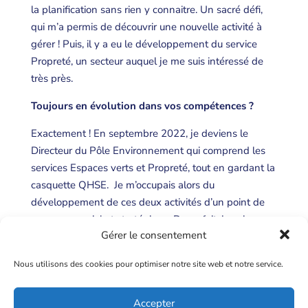
la planification sans rien y connaitre. Un sacré défi,
qui m’a permis de découvrir une nouvelle activité à
gérer ! Puis, il y a eu le développement du service
Propreté, un secteur auquel je me suis intéressé de
très près.
Toujours en évolution dans vos compétences ?
Exactement ! En septembre 2022, je deviens le
Directeur du Pôle Environnement qui comprend les
services Espaces verts et Propreté, tout en gardant la
casquette QHSE. Je m’occupais alors du
développement de ces deux activités d’un point de
vue commercial et stratégique. De ce fait, je suis
Gérer le consentement
associé avec cette casquette QHSE dans les
démarches de sécurité pour toute nouvelle activité
Nous utilisons des cookies pour optimiser notre site web et notre service.
auprès de nos clients comme KHK ou, plus
récemment, Conibi.
Accepter