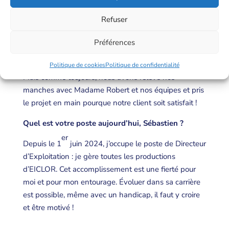
Et à présent, quelle est votre principale
préoccupation ?
Refuser
En novembre 2023, il y a le démarrage de Conibi. Ce
Préférences
fut un peu compliqué du fait de l’absence prolongée
du Directeur Technique en charge de cette activité.
Politique de cookies
Politique de confidentialité
Mais comme toujours, nous avons relevé nos
manches avec Madame Robert et nos équipes et pris
le projet en main pourque notre client soit satisfait !
Quel est votre poste aujourd’hui, Sébastien ?
er
Depuis le 1
juin 2024, j’occupe le poste de Directeur
d’Exploitation : je gère toutes les productions
d’EICLOR. Cet accomplissement est une fierté pour
moi et pour mon entourage. Évoluer dans sa carrière
est possible, même avec un handicap, il faut y croire
et être motivé !