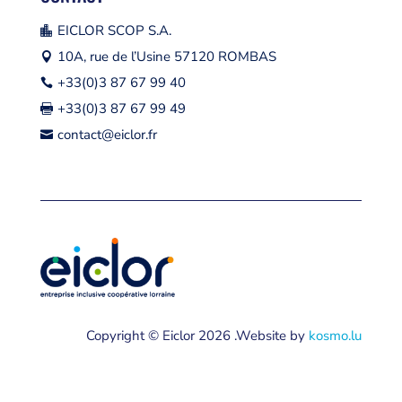
EICLOR SCOP S.A.

10A, rue de l’Usine 57120 ROMBAS

+33(0)3 87 67 99 40

+33(0)3 87 67 99 49

contact@eiclor.fr

Copyright © Eiclor 2026 .Website by
kosmo.lu