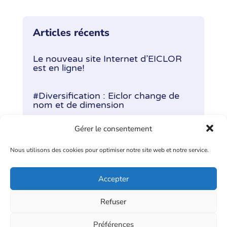
Articles récents
Le nouveau site Internet d’EICLOR
est en ligne!
#Diversification : Eiclor change de
nom et de dimension
Gérer le consentement
Lorraine Ateliers change de nom et
de dimension
Nous utilisons des cookies pour optimiser notre site web et notre service.
Lorraine Ateliers devient Eiclor
Accepter
Entrées suivantes »
Refuser
Préférences